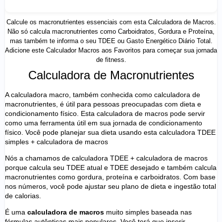
Calcule os
macronutrientes
essenciais com esta
Calculadora
de
Macros
.
Não só calcula macronutrientes como Carboidratos, Gordura e Proteína,
mas também te informa o seu
TDEE
ou Gasto Energético Diário Total.
Adicione este Calculador Macros aos Favoritos para começar sua jornada
de fitness.
Calculadora de Macronutrientes
A calculadora macro, também conhecida como
calculadora de
macronutrientes
, é útil para pessoas preocupadas com dieta e
condicionamento físico. Esta calculadora de macros pode servir
como uma ferramenta útil em sua jornada de condicionamento
físico. Você pode planejar sua dieta usando esta
calculadora TDEE
simples + calculadora de macros
Nós a chamamos de calculadora TDEE + calculadora de macros
porque calcula seu
TDEE
atual e TDEE desejado e também calcula
macronutrientes como gordura, proteína e carboidratos. Com base
nos números, você pode ajustar seu plano de dieta e ingestão total
de
calorias
.
É uma
calculadora de macros
muito simples baseada nas
fórmulas autênticas mais populares. Você terá que inserir