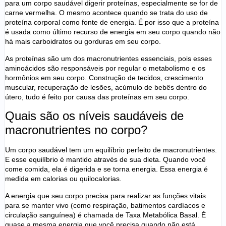
para um corpo saudável digerir proteínas, especialmente se for de
carne vermelha. O mesmo acontece quando se trata do uso de
proteína corporal como fonte de energia. É por isso que a proteína
é usada como último recurso de energia em seu corpo quando não
há mais carboidratos ou gorduras em seu corpo.
As proteínas são um dos macronutrientes essenciais, pois esses
aminoácidos são responsáveis por regular o
metabolismo
e os
hormônios em seu corpo. Construção de tecidos, crescimento
muscular, recuperação de lesões, acúmulo de bebês dentro do
útero, tudo é feito por causa das proteínas em seu corpo.
Quais são os níveis saudáveis de
macronutrientes no corpo?
Um corpo saudável tem um equilíbrio perfeito de macronutrientes.
E esse equilíbrio é mantido através de sua dieta. Quando você
come comida, ela é digerida e se torna energia. Essa energia é
medida em calorias ou quilocalorias.
A energia que seu corpo precisa para realizar as funções vitais
para se manter vivo (como respiração, batimentos cardíacos e
circulação sanguínea) é chamada de Taxa Metabólica Basal. É
quase a mesma energia que você precisa quando não está