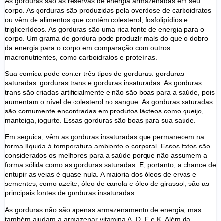
As gorduras são as reservas de energia armazenadas em seu
corpo. As gorduras são produzidas pela overdose de carboidratos
ou vêm de alimentos que contêm colesterol, fosfolipídios e
triglicerídeos. As gorduras são uma rica fonte de energia para o
corpo. Um grama de gordura pode produzir mais do que o dobro
da energia para o corpo em comparação com outros
macronutrientes, como carboidratos e proteínas.
Sua comida pode conter três tipos de gorduras: gorduras
saturadas, gorduras trans e gorduras insaturadas. As gorduras
trans são criadas artificialmente e não são boas para a saúde, pois
aumentam o nível de colesterol no sangue. As gorduras saturadas
são comumente encontradas em produtos lácteos como queijo,
manteiga, iogurte. Essas gorduras são boas para sua saúde.
Em seguida, vêm as gorduras insaturadas que permanecem na
forma líquida à temperatura ambiente e corporal. Esses fatos são
considerados os melhores para a saúde porque não assumem a
forma sólida como as gorduras saturadas. E, portanto, a chance de
entupir as veias é quase nula. A maioria dos óleos de ervas e
sementes, como azeite, óleo de canola e óleo de girassol, são as
principais fontes de gorduras insaturadas.
As gorduras não são apenas armazenamento de energia, mas
também ajudam a armazenar vitamina A, D, E e K. Além da