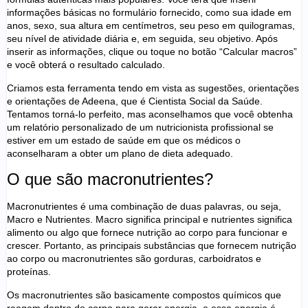
informações básicas no formulário fornecido, como sua idade em
anos, sexo, sua altura em centímetros, seu peso em quilogramas,
seu nível de atividade diária e, em seguida, seu objetivo. Após
inserir as informações, clique ou toque no botão “Calcular macros”
e você obterá o resultado calculado.
Criamos esta ferramenta tendo em vista as sugestões, orientações
e orientações de Adeena, que é Cientista Social da Saúde.
Tentamos torná-lo perfeito, mas aconselhamos que você obtenha
um relatório personalizado de um nutricionista profissional se
estiver em um estado de saúde em que os médicos o
aconselharam a obter um plano de dieta adequado.
O que são macronutrientes?
Macronutrientes é uma combinação de duas palavras, ou seja,
Macro e Nutrientes. Macro significa principal e nutrientes significa
alimento ou algo que fornece nutrição ao corpo para funcionar e
crescer. Portanto, as principais substâncias que fornecem nutrição
ao corpo ou macronutrientes são gorduras, carboidratos e
proteínas.
Os macronutrientes são basicamente compostos químicos que
reagem dentro do corpo para gerar energia, e essa energia é