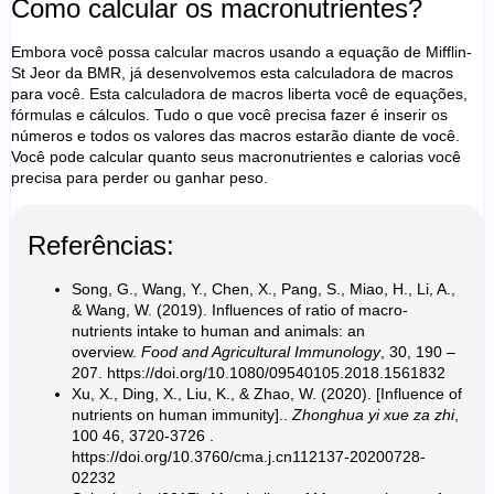
Como calcular os macronutrientes?
Embora você possa calcular macros usando a equação de
Mifflin-
St Jeor
da BMR, já desenvolvemos esta calculadora de macros
para você. Esta calculadora de macros liberta você de equações,
fórmulas e cálculos. Tudo o que você precisa fazer é inserir os
números e todos os valores das macros estarão diante de você.
Você pode calcular quanto seus macronutrientes e calorias você
precisa para perder ou ganhar peso.
Referências:
Song, G., Wang, Y., Chen, X., Pang, S., Miao, H., Li, A.,
& Wang, W. (2019). Influences of ratio of macro-
nutrients intake to human and animals: an
overview.
Food and Agricultural Immunology
, 30, 190 –
207.
https://doi.org/10.1080/09540105.2018.1561832
Xu, X., Ding, X., Liu, K., & Zhao, W. (2020). [Influence of
nutrients on human immunity]..
Zhonghua yi xue za zhi
,
100 46, 3720-3726 .
https://doi.org/10.3760/cma.j.cn112137-20200728-
02232