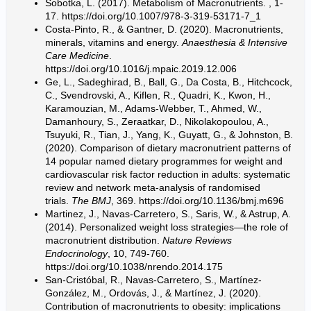
Sobotka, L. (2017). Metabolism of Macronutrients. , 1-
17.
https://doi.org/10.1007/978-3-319-53171-7_1
Costa-Pinto, R., & Gantner, D. (2020). Macronutrients,
minerals, vitamins and energy.
Anaesthesia & Intensive
Care Medicine
.
https://doi.org/10.1016/j.mpaic.2019.12.006
Ge, L., Sadeghirad, B., Ball, G., Da Costa, B., Hitchcock,
C., Svendrovski, A., Kiflen, R., Quadri, K., Kwon, H.,
Karamouzian, M., Adams-Webber, T., Ahmed, W.,
Damanhoury, S., Zeraatkar, D., Nikolakopoulou, A.,
Tsuyuki, R., Tian, J., Yang, K., Guyatt, G., & Johnston, B.
(2020). Comparison of dietary macronutrient patterns of
14 popular named dietary programmes for weight and
cardiovascular risk factor reduction in adults: systematic
review and network meta-analysis of randomised
trials.
The BMJ
, 369.
https://doi.org/10.1136/bmj.m696
Martinez, J., Navas-Carretero, S., Saris, W., & Astrup, A.
(2014). Personalized weight loss strategies—the role of
macronutrient distribution.
Nature Reviews
Endocrinology
, 10, 749-760.
https://doi.org/10.1038/nrendo.2014.175
San-Cristóbal, R., Navas-Carretero, S., Martínez-
González, M., Ordovás, J., & Martínez, J. (2020).
Contribution of macronutrients to obesity: implications